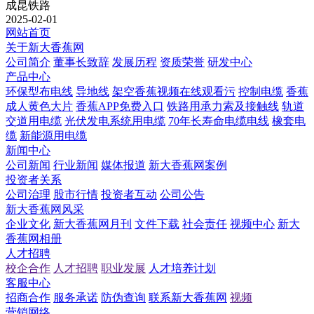
成昆铁路
2025-02-01
网站首页
关于新大香蕉网
公司简介
董事长致辞
发展历程
资质荣誉
研发中心
产品中心
环保型布电线
导地线
架空香蕉视频在线观看污
控制电缆
香蕉
成人黄色大片
香蕉APP免费入口
铁路用承力索及接触线
轨道
交道用电缆
光伏发电系统用电缆
70年长寿命电缆电线
橡套电
缆
新能源用电缆
新闻中心
公司新闻
行业新闻
媒体报道
新大香蕉网案例
投资者关系
公司治理
股市行情
投资者互动
公司公告
新大香蕉网风采
企业文化
新大香蕉网月刊
文件下载
社会责任
视频中心
新大
香蕉网相册
人才招聘
校企合作
人才招聘
职业发展
人才培养计划
客服中心
招商合作
服务承诺
防伪查询
联系新大香蕉网
视频
营销网络