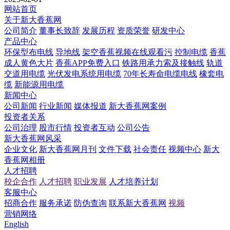
网站首页
关于新大香蕉网
公司简介
董事长致辞
发展历程
资质荣誉
研发中心
产品中心
环保型布电线
导地线
架空香蕉视频在线观看污
控制电缆
香蕉
成人黄色大片
香蕉APP免费入口
铁路用承力索及接触线
轨道
交道用电缆
光伏发电系统用电缆
70年长寿命电缆电线
橡套电
缆
新能源用电缆
新闻中心
公司新闻
行业新闻
媒体报道
新大香蕉网案例
投资者关系
公司治理
股市行情
投资者互动
公司公告
新大香蕉网风采
企业文化
新大香蕉网月刊
文件下载
社会责任
视频中心
新大
香蕉网相册
人才招聘
校企合作
人才招聘
职业发展
人才培养计划
客服中心
招商合作
服务承诺
防伪查询
联系新大香蕉网
视频
营销网络
English