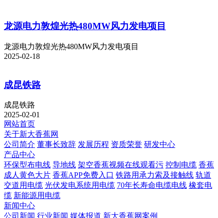
龙源电力敦煌光热480MW风力发电项目
龙源电力敦煌光热480MW风力发电项目
2025-02-18
成昆铁路
成昆铁路
2025-02-01
网站首页
关于新大香蕉网
公司简介
董事长致辞
发展历程
资质荣誉
研发中心
产品中心
环保型布电线
导地线
架空香蕉视频在线观看污
控制电缆
香蕉
成人黄色大片
香蕉APP免费入口
铁路用承力索及接触线
轨道
交道用电缆
光伏发电系统用电缆
70年长寿命电缆电线
橡套电
缆
新能源用电缆
新闻中心
公司新闻
行业新闻
媒体报道
新大香蕉网案例