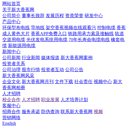
网站首页
关于新大香蕉网
公司简介
董事长致辞
发展历程
资质荣誉
研发中心
产品中心
环保型布电线
导地线
架空香蕉视频在线观看污
控制电缆
香蕉
成人黄色大片
香蕉APP免费入口
铁路用承力索及接触线
轨道
交道用电缆
光伏发电系统用电缆
70年长寿命电缆电线
橡套电
缆
新能源用电缆
新闻中心
公司新闻
行业新闻
媒体报道
新大香蕉网案例
投资者关系
公司治理
股市行情
投资者互动
公司公告
新大香蕉网风采
企业文化
新大香蕉网月刊
文件下载
社会责任
视频中心
新大
香蕉网相册
人才招聘
校企合作
人才招聘
职业发展
人才培养计划
客服中心
招商合作
服务承诺
防伪查询
联系新大香蕉网
视频
营销网络
English