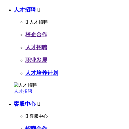
人才招聘


人才招聘
校企合作
人才招聘
职业发展
人才培养计划
人才招聘
客服中心


客服中心
招商合作