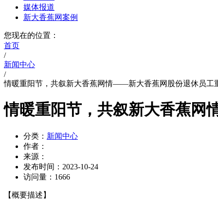
媒体报道
新大香蕉网案例
您现在的位置：
首页
/
新闻中心
/
情暖重阳节，共叙新大香蕉网情——新大香蕉网股份退休员工
情暖重阳节，共叙新大香蕉
分类：
新闻中心
作者：
来源：
发布时间：
2023-10-24
访问量：
1666
【概要描述】