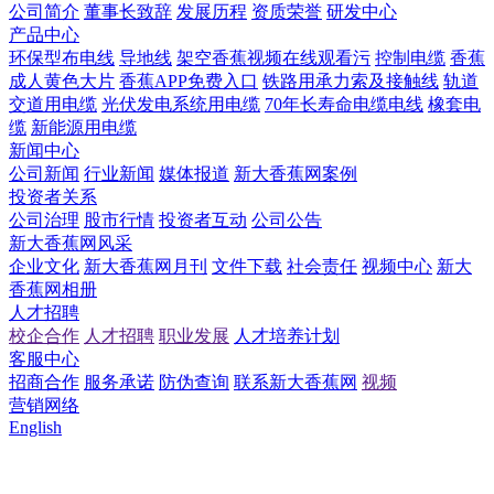
公司简介
董事长致辞
发展历程
资质荣誉
研发中心
产品中心
环保型布电线
导地线
架空香蕉视频在线观看污
控制电缆
香蕉
成人黄色大片
香蕉APP免费入口
铁路用承力索及接触线
轨道
交道用电缆
光伏发电系统用电缆
70年长寿命电缆电线
橡套电
缆
新能源用电缆
新闻中心
公司新闻
行业新闻
媒体报道
新大香蕉网案例
投资者关系
公司治理
股市行情
投资者互动
公司公告
新大香蕉网风采
企业文化
新大香蕉网月刊
文件下载
社会责任
视频中心
新大
香蕉网相册
人才招聘
校企合作
人才招聘
职业发展
人才培养计划
客服中心
招商合作
服务承诺
防伪查询
联系新大香蕉网
视频
营销网络
English
国内市场