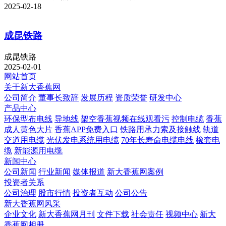
2025-02-18
成昆铁路
成昆铁路
2025-02-01
网站首页
关于新大香蕉网
公司简介
董事长致辞
发展历程
资质荣誉
研发中心
产品中心
环保型布电线
导地线
架空香蕉视频在线观看污
控制电缆
香蕉
成人黄色大片
香蕉APP免费入口
铁路用承力索及接触线
轨道
交道用电缆
光伏发电系统用电缆
70年长寿命电缆电线
橡套电
缆
新能源用电缆
新闻中心
公司新闻
行业新闻
媒体报道
新大香蕉网案例
投资者关系
公司治理
股市行情
投资者互动
公司公告
新大香蕉网风采
企业文化
新大香蕉网月刊
文件下载
社会责任
视频中心
新大
香蕉网相册