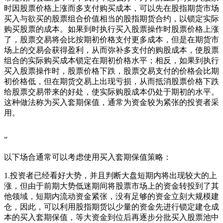
时因股票价格上涨而多支付购买成本，可以先在股指期货市场
买入与欲买的股票组合价值相当的股指期货合约，以锁定实际
购买股票的成本。如果到时执行买入股票操作时股票价格上涨
了，股票交易将会比按期初价格支付更多成本，但是在期货市
场上的交易会获得盈利，从而弥补多支付的购股成本，使股票
组合的实际购买成本锁定在期初价格水平；相反，如果到执行
买入股票操作时，股票价格下跌，股票交易支付的价格会比期
初价格低，但在期货交易上出现亏损，从而抵消股票价格下跌
给股票交易带来的好处，使实际购股成本仍处于期初的水平。
这种做法称为买入套期保值，通常为资金较为紧张的投资者采
用。
”
以下场合通常可以考虑使用买入套期保值策略：
1.投资者已经看好大势，并且判断大盘短期内将出现较大的上
涨，但由于前期大势低迷期间将股票市场上的资金转投到了其
他领域，短期内流动资金紧张，没有足够的资金立刻大规模建
仓，因此，可以利用股指期货以少量的资金先进行锁定建仓成
本的买入套期保值，等大资金到位后再逐步分批买入股票池中