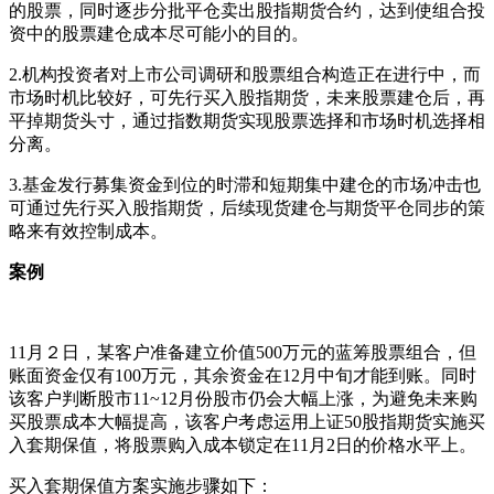
的股票，同时逐步分批平仓卖出股指期货合约，达到使组合投
资中的股票建仓成本尽可能小的目的。
2.机构投资者对上市公司调研和股票组合构造正在进行中，而
市场时机比较好，可先行买入股指期货，未来股票建仓后，再
平掉期货头寸，通过指数期货实现股票选择和市场时机选择相
分离。
3.基金发行募集资金到位的时滞和短期集中建仓的市场冲击也
可通过先行买入股指期货，后续现货建仓与期货平仓同步的策
略来有效控制成本。
案例
11月２日，某客户准备建立价值500万元的蓝筹股票组合，但
账面资金仅有100万元，其余资金在12月中旬才能到账。同时
该客户判断股市11~12月份股市仍会大幅上涨，为避免未来购
买股票成本大幅提高，该客户考虑运用上证50股指期货实施买
入套期保值，将股票购入成本锁定在11月2日的价格水平上。
买入套期保值方案实施步骤如下：