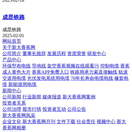
2025-02-18
成昆铁路
成昆铁路
2025-02-01
网站首页
关于新大香蕉网
公司简介
董事长致辞
发展历程
资质荣誉
研发中心
产品中心
环保型布电线
导地线
架空香蕉视频在线观看污
控制电缆
香蕉
成人黄色大片
香蕉APP免费入口
铁路用承力索及接触线
轨道
交道用电缆
光伏发电系统用电缆
70年长寿命电缆电线
橡套电
缆
新能源用电缆
新闻中心
公司新闻
行业新闻
媒体报道
新大香蕉网案例
投资者关系
公司治理
股市行情
投资者互动
公司公告
新大香蕉网风采
企业文化
新大香蕉网月刊
文件下载
社会责任
视频中心
新大
香蕉网相册