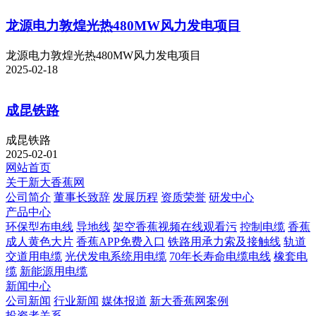
龙源电力敦煌光热480MW风力发电项目
龙源电力敦煌光热480MW风力发电项目
2025-02-18
成昆铁路
成昆铁路
2025-02-01
网站首页
关于新大香蕉网
公司简介
董事长致辞
发展历程
资质荣誉
研发中心
产品中心
环保型布电线
导地线
架空香蕉视频在线观看污
控制电缆
香蕉
成人黄色大片
香蕉APP免费入口
铁路用承力索及接触线
轨道
交道用电缆
光伏发电系统用电缆
70年长寿命电缆电线
橡套电
缆
新能源用电缆
新闻中心
公司新闻
行业新闻
媒体报道
新大香蕉网案例
投资者关系