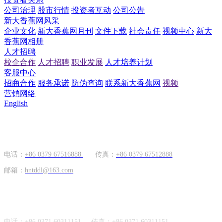
公司治理
股市行情
投资者互动
公司公告
新大香蕉网风采
企业文化
新大香蕉网月刊
文件下载
社会责任
视频中心
新大
香蕉网相册
人才招聘
校企合作
人才招聘
职业发展
人才培养计划
客服中心
招商合作
服务承诺
防伪查询
联系新大香蕉网
视频
营销网络
English
国内市场
电话：
+86 0379 67516888
传真：
+86 0379 67512888
邮箱：
hntddl@163.com
海外市场
电话：
+86 0371 60311151
传真：
+86
0371 60311151