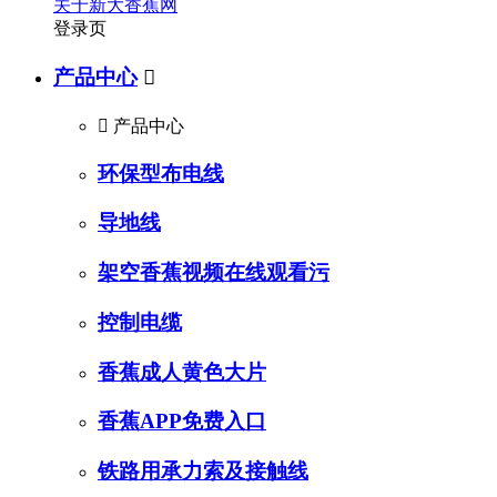
关于新大香蕉网
登录页
产品中心


产品中心
环保型布电线
导地线
架空香蕉视频在线观看污
控制电缆
香蕉成人黄色大片
香蕉APP免费入口
铁路用承力索及接触线