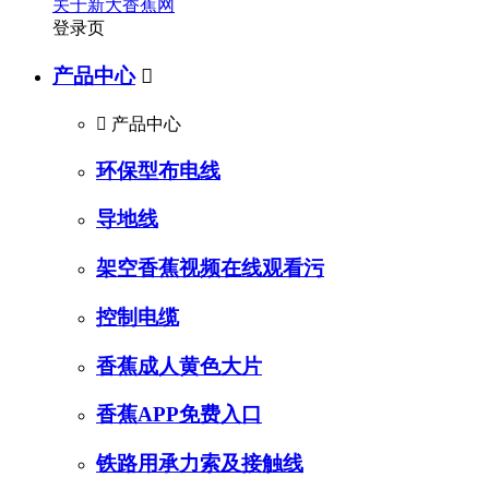
关于新大香蕉网
登录页
产品中心


产品中心
环保型布电线
导地线
架空香蕉视频在线观看污
控制电缆
香蕉成人黄色大片
香蕉APP免费入口
铁路用承力索及接触线