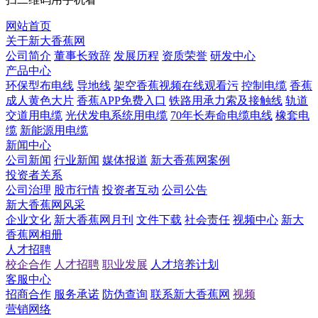
网站首页
关于新大香蕉网
公司简介
董事长致辞
发展历程
资质荣誉
研发中心
产品中心
环保型布电线
导地线
架空香蕉视频在线观看污
控制电缆
香蕉
成人黄色大片
香蕉APP免费入口
铁路用承力索及接触线
轨道
交道用电缆
光伏发电系统用电缆
70年长寿命电缆电线
橡套电
缆
新能源用电缆
新闻中心
公司新闻
行业新闻
媒体报道
新大香蕉网案例
投资者关系
公司治理
股市行情
投资者互动
公司公告
新大香蕉网风采
企业文化
新大香蕉网月刊
文件下载
社会责任
视频中心
新大
香蕉网相册
人才招聘
校企合作
人才招聘
职业发展
人才培养计划
客服中心
招商合作
服务承诺
防伪查询
联系新大香蕉网
视频
营销网络