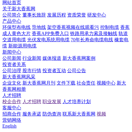
网站首页
关于新大香蕉网
公司简介
董事长致辞
发展历程
资质荣誉
研发中心
产品中心
环保型布电线
导地线
架空香蕉视频在线观看污
控制电缆
香蕉
成人黄色大片
香蕉APP免费入口
铁路用承力索及接触线
轨道
交道用电缆
光伏发电系统用电缆
70年长寿命电缆电线
橡套电
缆
新能源用电缆
新闻中心
公司新闻
行业新闻
媒体报道
新大香蕉网案例
投资者关系
公司治理
股市行情
投资者互动
公司公告
新大香蕉网风采
企业文化
新大香蕉网月刊
文件下载
社会责任
视频中心
新大
香蕉网相册
人才招聘
校企合作
人才招聘
职业发展
人才培养计划
客服中心
招商合作
服务承诺
防伪查询
联系新大香蕉网
视频
营销网络
English