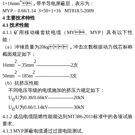
1
×
16mm
，带半导电屏蔽层，表示为：
MYP－0.66/1.14 3
×50
+1
×
16 MT818.5-2009
4 主要技术特性
4.1 技术性能
4.1.1 矿用移动橡套软电缆（MY、MYP）具有以下性
能：
（
a）冲锤质量为20kg，冲击次数根据动力线芯标称
截面规定如下：
2
2
16mm
～
35mm
----------------------
-
2次
2
2
50mm
～
185m
-----------------------3次
（
b）抗挤压性能
不同电压等级的电缆施加的挤压力规定如下：
U
/U为0.38/0.66kV-----------------20kN
0
U
/U为0.66/1.14kV-----------------30kN
0
4.1.2 成品电缆阻燃性能能达到MT386-
2011
标准中的各项试验
要求。
4.1.3 MYP屏蔽电缆通过过渡电阻测试。