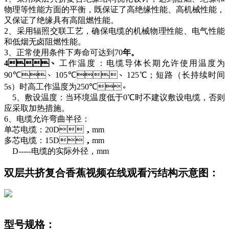
物理等性能方面的平衡，
既保证了高绝缘性能、高机械性能，
又保证了绝缘具有高阻燃性能。
2
、采用辐照交联工艺，确保电缆的机械物理性能、电气性能
和低烟无卤阻燃性能。
3
、正常使用条件下寿命可达到
70
年。
4
、
工作温度：电缆导体长期允许使用温度为
90
℃、
105
℃、
125
℃；短路（长持续时间
5s
）时高工作温度为
250
℃。
5
、敷设温度：当环境温度低于
0
℃时不建议敷设电缆，否则
应采取加热措施。
6
、
电缆允许弯曲半径：
单芯电缆：
20D
，
mm
多芯电缆：
15D
，
mm
D-----
电缆的实际外径，
mm
双层共挤复合香蕉视频在线观看污结构示意图：
型号规格：