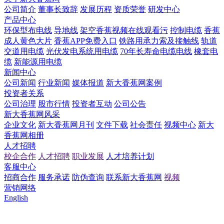
公司简介
董事长致辞
发展历程
资质荣誉
研发中心
产品中心
环保型布电线
导地线
架空香蕉视频在线观看污
控制电缆
香蕉
成人黄色大片
香蕉APP免费入口
铁路用承力索及接触线
轨道
交道用电缆
光伏发电系统用电缆
70年长寿命电缆电线
橡套电
缆
新能源用电缆
新闻中心
公司新闻
行业新闻
媒体报道
新大香蕉网案例
投资者关系
公司治理
股市行情
投资者互动
公司公告
新大香蕉网风采
企业文化
新大香蕉网月刊
文件下载
社会责任
视频中心
新大
香蕉网相册
人才招聘
校企合作
人才招聘
职业发展
人才培养计划
客服中心
招商合作
服务承诺
防伪查询
联系新大香蕉网
视频
营销网络
English
国内市场