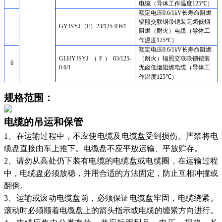
电缆（导体工作温度
125
℃）
额定电压
0.6/1kV
长寿命阻燃
辐照交联钢带铠装无卤低烟
GYJS
YJ
（
F
）
23/125
-
0.6
/
1
阻燃（耐火）电缆（导体工
作温度
125
℃）
额定电压
0.6/1kV
长寿命阻燃
G
LH
YJS
YJ
（
F
）
63/125
-
（耐火）辐照交联联锁铠装
6
0.6
/
1
无卤低烟阻燃电缆（导体工
作温度
125
℃）
规格范围：
电缆的吊运和保管
1
、在运输过程中，不应使电缆及电缆盘受到损伤。严禁将电
缆盘直接由车上推下。电缆盘不应平放运输、平放贮存。
2
、请勿从高处仍下装有电缆的电缆盘或电缆圈，在运输过程
中，电缆盘必须放稳，并用合适的方法固定，防止互相冲撞或
翻倒。
3
、运输或滚动电缆盘前，必须保证电缆盘牢固，电缆绕紧。
滚动时必须顺着电缆盘上的箭头指示或电缆的缠紧方向进行。