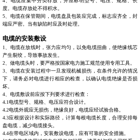
4
、电缆应集中分类存放，并应标明型号、电压、规格、长
度。电缆存放处不得积水。
5
、电缆在保管期间，电缆盘及包装应完成，标志应齐全，封
端应严密。当有缺陷时应及时处理。
电缆的安装敷设
1
、电缆在放线时，张力应均匀，以免电缆扭曲，使绝缘线芯
产生裂绞，导致事故发生。
2
、做电缆头时，要严格按国家电力施工规范使用专用工具。
3
、电缆在安装过程中一旦发现机械损伤，在条件允许的情况
下，请务必对电缆进行相应的检查，以确认电缆绝缘是否损
坏。
4
、电缆敷设前应按下列要求进行检查：
4.1
电缆型号、规格、电压应符合设计。
4.2
电缆外观应无损伤，绝缘良好，电缆应经试验合格。
4.3
应根据设计和实际路径，计算每根电缆长度，合理安排每
盘电缆，减少电缆接头。
4.4
在带电区域内，安装敷设电缆，应有可靠的安全措施。