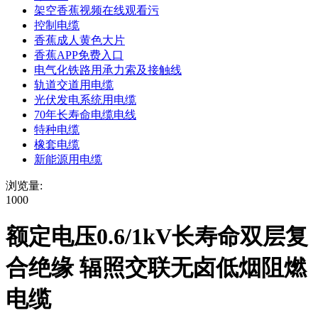
架空香蕉视频在线观看污
控制电缆
香蕉成人黄色大片
香蕉APP免费入口
电气化铁路用承力索及接触线
轨道交道用电缆
光伏发电系统用电缆
70年长寿命电缆电线
特种电缆
橡套电缆
新能源用电缆
浏览量:
1000
额定电压0.6/1kV长寿命双层复
合绝缘 辐照交联无卤低烟阻燃
电缆