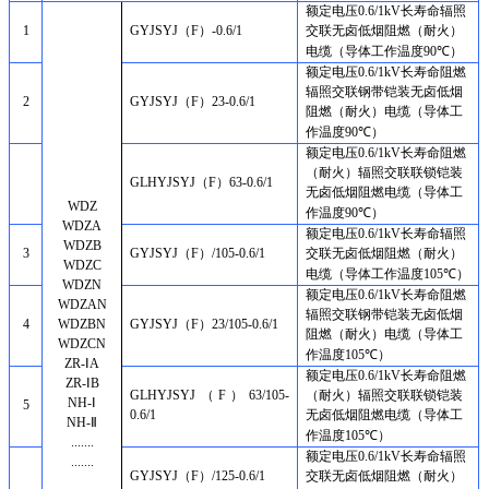
额定电压
0.6/1kV
长寿命辐照
1
GYJS
YJ
（
F
）
-
0.6
/
1
交联无卤低烟阻燃（耐火）
电缆（导体工作温度
90
℃）
额定电压
0.6/1kV
长寿命阻燃
辐照交联钢带铠装无卤低烟
2
GYJS
YJ
（
F
）
23
-
0.6
/
1
阻燃（耐火）电缆（导体工
作温度
90
℃）
额定电压
0.6/1kV
长寿命阻燃
（耐火）辐照交联联锁铠装
G
LH
YJS
YJ
（
F
）
63
-
0.6
/
1
无卤低烟阻燃电缆（导体工
WDZ
作温度
90
℃）
WDZA
额定电压
0.6/1kV
长寿命辐照
WDZB
3
GYJS
YJ
（
F
）
/105
-
0.6
/
1
交联无卤低烟阻燃（耐火）
WDZC
电缆（导体工作温度
105
℃）
WDZN
额定电压
0.6/1kV
长寿命阻燃
WDZAN
辐照交联钢带铠装无卤低烟
4
WDZBN
GYJS
YJ
（
F
）
23/105
-
0.6
/
1
阻燃（耐火）电缆（导体工
WDZCN
作温度
105
℃）
ZR-ⅠA
额定电压
0.6/1kV
长寿命阻燃
ZR-ⅠB
G
LH
YJS
YJ
（
F
）
63/105
-
（耐火）辐照交联联锁铠装
NH-Ⅰ
5
0.6
/
1
无卤低烟阻燃电缆（导体工
NH-Ⅱ
作温度
105
℃）
.......
额定电压
0.6/1kV
长寿命辐照
.......
GYJS
YJ
（
F
）
/125
-
0.6
/
1
交联无卤低烟阻燃（耐火）