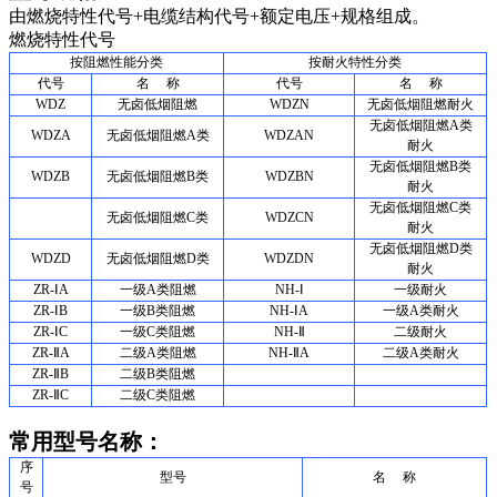
由燃烧特性代号
+
电缆结构代号
+
额定电压
+
规格组成。
燃烧特性代号
按阻燃性能分类
按耐火特性分类
代号
名
称
代号
名
称
WDZ
无卤低烟阻燃
WDZN
无卤低烟阻燃耐火
无卤低烟阻燃
A
类
WDZA
无卤低烟阻燃
A
类
WDZAN
耐火
无卤低烟阻燃
B
类
WDZB
无卤低烟阻燃
B
类
WDZBN
耐火
无卤低烟阻燃
C
类
无卤低烟阻燃
C
类
WDZCN
耐火
无卤低烟阻燃
D
类
WDZD
无卤低烟阻燃
D
类
WDZDN
耐火
ZR-ⅠA
一级
A
类阻燃
NH-Ⅰ
一级耐火
ZR-ⅠB
一级
B
类阻燃
NH-ⅠA
一级
A
类耐火
ZR-ⅠC
一级
C
类阻燃
NH-Ⅱ
二级耐火
ZR-ⅡA
二级
A
类阻燃
NH-ⅡA
二级
A
类耐火
ZR-ⅡB
二级
B
类阻燃
ZR-ⅡC
二级
C
类阻燃
常用型号名称：
序
型号
名
称
号