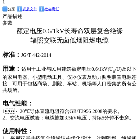
1
分享
资质文件
社会责任
产品描述
参数
额定电压
0.6/1kV
长寿命双层复合绝缘
辐照交联无卤低烟阻燃电缆
标准：
JG/T 442-2014
用途：
适用于
工业与民用建筑额定电压
0.6/1kV
(U
/U)
及以下
0
的家用电器、小型电动工具、仪器仪表及动力照明装置电源连
接
，可用于包括商场、剧院、车站、机场等人口密集的所有公
共场所。
电气性能：
1
、
20℃
导体直流电阻符合
GB/T3956-2008
的要求。
2
、
交流电压试验：电缆施加
3
.5kV
电压，持续
5
分钟不击穿。
使用特性：
1
、采用双层共挤复合绝缘结构优化设计，
达到阻燃、绝缘和