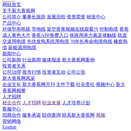
网站首页
关于新大香蕉网
公司简介
董事长致辞
发展历程
资质荣誉
研发中心
产品中心
环保型布电线
导地线
架空香蕉视频在线观看污
控制电缆
香蕉
成人黄色大片
香蕉APP免费入口
铁路用承力索及接触线
轨道
交道用电缆
光伏发电系统用电缆
70年长寿命电缆电线
橡套电
缆
新能源用电缆
新闻中心
公司新闻
行业新闻
媒体报道
新大香蕉网案例
投资者关系
公司治理
股市行情
投资者互动
公司公告
新大香蕉网风采
企业文化
新大香蕉网月刊
文件下载
社会责任
视频中心
新大
香蕉网相册
人才招聘
校企合作
人才招聘
职业发展
人才培养计划
客服中心
招商合作
服务承诺
防伪查询
联系新大香蕉网
视频
营销网络
English