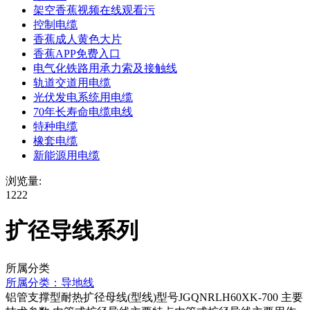
架空香蕉视频在线观看污
控制电缆
香蕉成人黄色大片
香蕉APP免费入口
电气化铁路用承力索及接触线
轨道交道用电缆
光伏发电系统用电缆
70年长寿命电缆电线
特种电缆
橡套电缆
新能源用电缆
浏览量:
1222
扩径导线系列
所属分类
所属分类：
导地线
铝管支撑型耐热扩径母线(型线)型号JGQNRLH60XK-700 主要