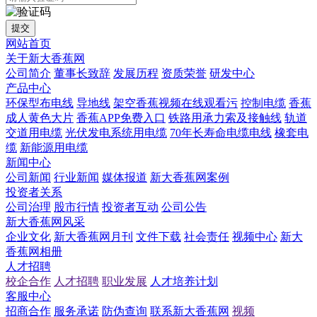
提交
网站首页
关于新大香蕉网
公司简介
董事长致辞
发展历程
资质荣誉
研发中心
产品中心
环保型布电线
导地线
架空香蕉视频在线观看污
控制电缆
香蕉
成人黄色大片
香蕉APP免费入口
铁路用承力索及接触线
轨道
交道用电缆
光伏发电系统用电缆
70年长寿命电缆电线
橡套电
缆
新能源用电缆
新闻中心
公司新闻
行业新闻
媒体报道
新大香蕉网案例
投资者关系
公司治理
股市行情
投资者互动
公司公告
新大香蕉网风采
企业文化
新大香蕉网月刊
文件下载
社会责任
视频中心
新大
香蕉网相册
人才招聘
校企合作
人才招聘
职业发展
人才培养计划
客服中心
招商合作
服务承诺
防伪查询
联系新大香蕉网
视频