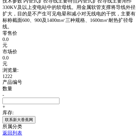
技术参数 内管式扩径导线主要特点内管式扩径导线主要用作
330KV及以上变电站中的软母线。用金属软管支撑将导线外径
扩大，目的是不产生可见电晕和减小对无线电的干扰，主要有
标称截面600、900及1400m㎡三种规格、1600m㎡耐热扩径母
线。
零售价
0.0
元
市场价
0.0
元
浏览量:
1222
产品编号
数量
-
+
库存:
联系新大香蕉网
所属分类
返回列表