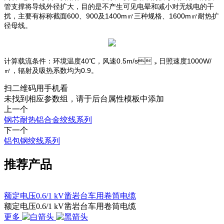
管支撑将导线外径扩大，目的是不产生可见电晕和减小对无线电的干
扰，主要有标称截面600、900及1400m㎡三种规格、1600m㎡耐热扩
径母线。
计算载流条件：环境温度40℃，风速0.5m/s，日照速度1000W/
㎡，辐射及吸热系数均为0.9。
扫二维码用手机看
未找到相应参数组，请于后台属性模板中添加
上一个
钢芯耐热铝合金绞线系列
下一个
铝包钢绞线系列
推荐产品
额定电压0.6/1 kV凿岩台车用卷筒电缆
额定电压0.6/1 kV凿岩台车用卷筒电缆
更多