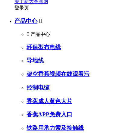
关于新大香蕉网
登录页
产品中心


产品中心
环保型布电线
导地线
架空香蕉视频在线观看污
控制电缆
香蕉成人黄色大片
香蕉APP免费入口
铁路用承力索及接触线