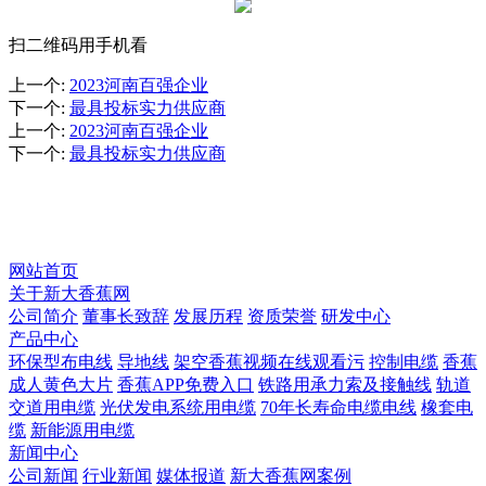
扫二维码用手机看
上一个
:
2023河南百强企业
下一个
:
最具投标实力供应商
上一个
:
2023河南百强企业
下一个
:
最具投标实力供应商
资质荣誉
网站首页
关于新大香蕉网
公司简介
董事长致辞
发展历程
资质荣誉
研发中心
产品中心
环保型布电线
导地线
架空香蕉视频在线观看污
控制电缆
香蕉
成人黄色大片
香蕉APP免费入口
铁路用承力索及接触线
轨道
交道用电缆
光伏发电系统用电缆
70年长寿命电缆电线
橡套电
缆
新能源用电缆
新闻中心
公司新闻
行业新闻
媒体报道
新大香蕉网案例