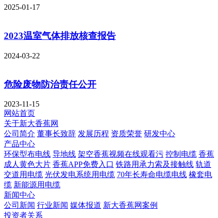
2025-01-17
2023温室气体排放核查报告
2024-03-22
危险废物防治责任公开
2023-11-15
网站首页
关于新大香蕉网
公司简介
董事长致辞
发展历程
资质荣誉
研发中心
产品中心
环保型布电线
导地线
架空香蕉视频在线观看污
控制电缆
香蕉
成人黄色大片
香蕉APP免费入口
铁路用承力索及接触线
轨道
交道用电缆
光伏发电系统用电缆
70年长寿命电缆电线
橡套电
缆
新能源用电缆
新闻中心
公司新闻
行业新闻
媒体报道
新大香蕉网案例
投资者关系