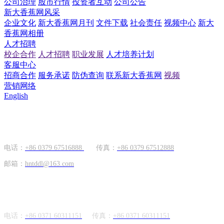
公司治理
股市行情
投资者互动
公司公告
新大香蕉网风采
企业文化
新大香蕉网月刊
文件下载
社会责任
视频中心
新大
香蕉网相册
人才招聘
校企合作
人才招聘
职业发展
人才培养计划
客服中心
招商合作
服务承诺
防伪查询
联系新大香蕉网
视频
营销网络
English
国内市场
电话：
+86 0379 67516888
传真：
+86 0379 67512888
邮箱：
hntddl@163.com
海外市场
电话：
+86 0371 60311151
传真：
+86
0371 60311151