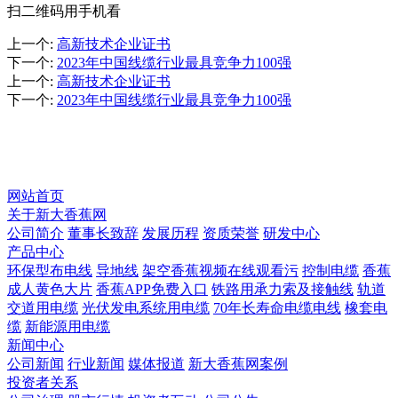
扫二维码用手机看
上一个
:
高新技术企业证书
下一个
:
2023年中国线缆行业最具竞争力100强
上一个
:
高新技术企业证书
下一个
:
2023年中国线缆行业最具竞争力100强
资质荣誉
网站首页
关于新大香蕉网
公司简介
董事长致辞
发展历程
资质荣誉
研发中心
产品中心
环保型布电线
导地线
架空香蕉视频在线观看污
控制电缆
香蕉
成人黄色大片
香蕉APP免费入口
铁路用承力索及接触线
轨道
交道用电缆
光伏发电系统用电缆
70年长寿命电缆电线
橡套电
缆
新能源用电缆
新闻中心
公司新闻
行业新闻
媒体报道
新大香蕉网案例
投资者关系