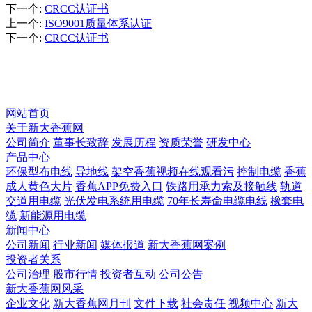
下一个
:
CRCC认证书
上一个
:
ISO9001质量体系认证
下一个
:
CRCC认证书
资质荣誉
网站首页
关于新大香蕉网
公司简介
董事长致辞
发展历程
资质荣誉
研发中心
产品中心
环保型布电线
导地线
架空香蕉视频在线观看污
控制电缆
香蕉
成人黄色大片
香蕉APP免费入口
铁路用承力索及接触线
轨道
交道用电缆
光伏发电系统用电缆
70年长寿命电缆电线
橡套电
缆
新能源用电缆
新闻中心
公司新闻
行业新闻
媒体报道
新大香蕉网案例
投资者关系
公司治理
股市行情
投资者互动
公司公告
新大香蕉网风采
企业文化
新大香蕉网月刊
文件下载
社会责任
视频中心
新大