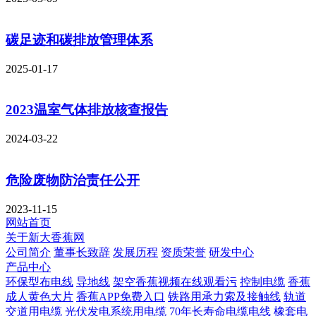
碳足迹和碳排放管理体系
2025-01-17
2023温室气体排放核查报告
2024-03-22
危险废物防治责任公开
2023-11-15
网站首页
关于新大香蕉网
公司简介
董事长致辞
发展历程
资质荣誉
研发中心
产品中心
环保型布电线
导地线
架空香蕉视频在线观看污
控制电缆
香蕉
成人黄色大片
香蕉APP免费入口
铁路用承力索及接触线
轨道
交道用电缆
光伏发电系统用电缆
70年长寿命电缆电线
橡套电